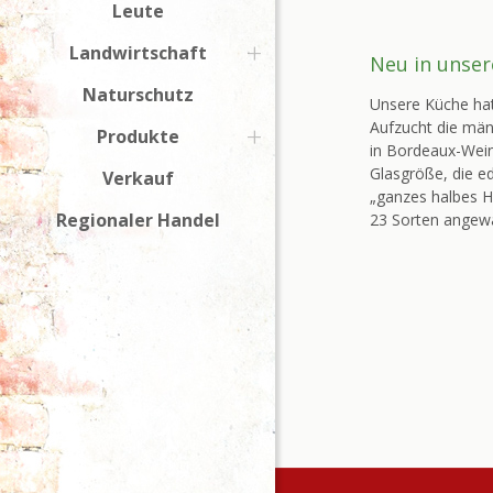
Leute
Landwirtschaft
Neu in unse
Naturschutz
Unsere Küche hat
Aufzucht die män
Produkte
in Bordeaux-Wein
Glasgröße, die ed
Verkauf
„ganzes halbes Hu
Regionaler Handel
23 Sorten angew